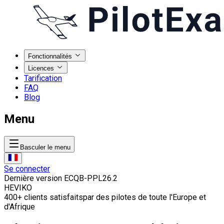
Fonctionnalités
Licences
Tarification
FAQ
Blog
Menu
Basculer le menu
Se connecter
Dernière version ECQB-PPL
26.2
HE
VI
KO
400
+
clients satisfaits
par des pilotes de toute l'Europe et
d'Afrique