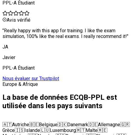
PPL-A Étudiant
Avis vérifié
"
Really happy with this app for training. I like the exam
simulation, 100% like the real exams. I really recommend it!
"
JA
Javier
PPL-A Étudiant
Nous évaluer sur Trustpilot
Europe & Afrique
La base de données ECQB-PPL est
utilisée dans les pays suivants
🇦🇹
Autriche
🇧🇪
Belgique
🇩🇰
Danemark
🇩🇪
Allemagne
🇬🇷
Grèce
🇮🇸
Islande
🇱🇺
Luxembourg
🇲🇹
Malte
🇲🇪