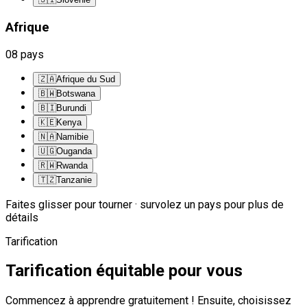
Afrique
08
pays
🇿🇦
Afrique du Sud
🇧🇼
Botswana
🇧🇮
Burundi
🇰🇪
Kenya
🇳🇦
Namibie
🇺🇬
Ouganda
🇷🇼
Rwanda
🇹🇿
Tanzanie
Faites glisser pour tourner · survolez un pays pour plus de
détails
Tarification
Tarification équitable pour vous
Commencez à apprendre gratuitement ! Ensuite, choisissez