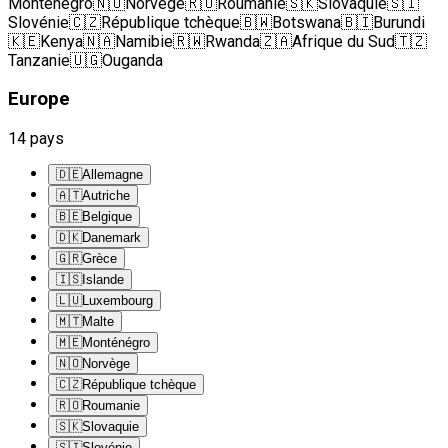
Monténégro
🇳🇴
Norvège
🇷🇴
Roumanie
🇸🇰
Slovaquie
🇸🇮
Slovénie
🇨🇿
République tchèque
🇧🇼
Botswana
🇧🇮
Burundi
🇰🇪
Kenya
🇳🇦
Namibie
🇷🇼
Rwanda
🇿🇦
Afrique du Sud
🇹🇿
Tanzanie
🇺🇬
Ouganda
Europe
14
pays
🇩🇪
Allemagne
🇦🇹
Autriche
🇧🇪
Belgique
🇩🇰
Danemark
🇬🇷
Grèce
🇮🇸
Islande
🇱🇺
Luxembourg
🇲🇹
Malte
🇲🇪
Monténégro
🇳🇴
Norvège
🇨🇿
République tchèque
🇷🇴
Roumanie
🇸🇰
Slovaquie
🇸🇮
Slovénie